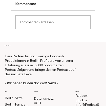
Kommentare
Kommentar verfassen...
Warum 70% der
Unternehmenspodcasts tot sind -
Redbox Studios
Unternehmens Podcast gescheitert
Dein Partner für hochwertige Podcast-
Produktionen in Berlin. Profitiere von unserer
Erfahrung aus über 5000 produzierten
Podcastfolgen und bringe deinen Podcast auf
das nächste Level.
- Wir haben keinen Bock auf Nazis -
Menü
Richtlinien
Über Uns
Redbox
Berlin-Mitte
Datenschutz
Studios
AGB
Berlin-Tempelhof
Info@RedboxS