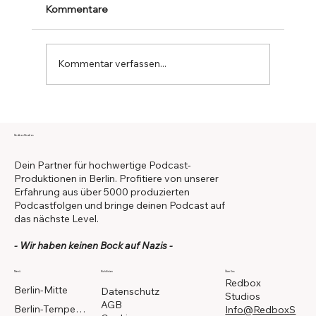
Kommentare
Kommentar verfassen...
Warum 70% der
Unternehmenspodcasts tot sind -
Redbox Studios
Unternehmens Podcast gescheitert
Dein Partner für hochwertige Podcast-
Produktionen in Berlin. Profitiere von unserer
Erfahrung aus über 5000 produzierten
Podcastfolgen und bringe deinen Podcast auf
das nächste Level.
- Wir haben keinen Bock auf Nazis -
Menü
Richtlinien
Über Uns
Redbox
Berlin-Mitte
Datenschutz
Studios
AGB
Berlin-Tempelhof
Info@RedboxS